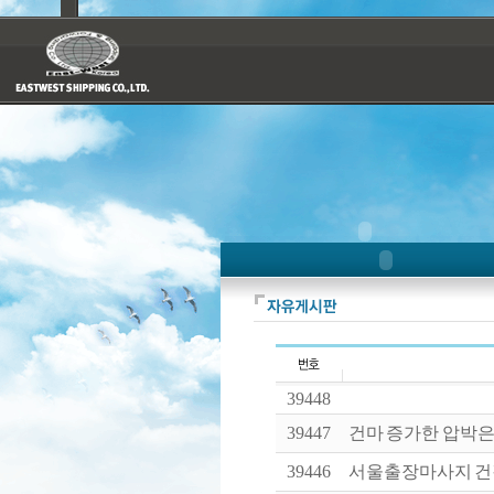
39448
39447
건마 증가한 압박은 
39446
서울출장마사지 건강