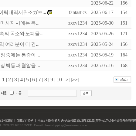
2025-06-22
156
력내역서위조ガㅉ...
fantastics
2025-06-17
154
사지 시에는 특...
zxcv1234
2025-05-30
151
의 독소와 노폐물...
zxcv1234
2025-05-26
171
여러분이 더 건...
zxcv1234
2025-05-24
156
 중에는 통증이 ...
zxcv1234
2025-05-19
164
 박동과 혈압을 ...
zxcv1234
2025-05-16
168
1
|
2
|
3
|
4
|
5
|
6
|
7
|
8
|
9
|
10
[>]
[>>]
L RIGHTS RESERVED. E-mail : bestshipping@east-west.co.kr