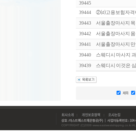
39445
39444
②⒟고용보험자격이
39443
서울출장마사지 목 마
39442
서울출장마사지 몸속
39441
서울출장마사지 만약 
39440
스웨디시 마사지 과정
39439
스웨디시 이것은 심장
COPYRIGHT (C)2008 www.eastwestshipping.co.kr AL